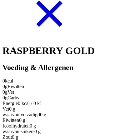
RASPBERRY GOLD
Voeding & Allergenen
0
kcal
0g
Eiwitten
0g
Vet
0g
Carbs
Energie
0 kcal / 0 kJ
Vet
0
g
waarvan verzadigd
0
g
Eiwitten
0
g
Koolhydraten
0
g
waarvan suikers
0
g
Zout
0
g